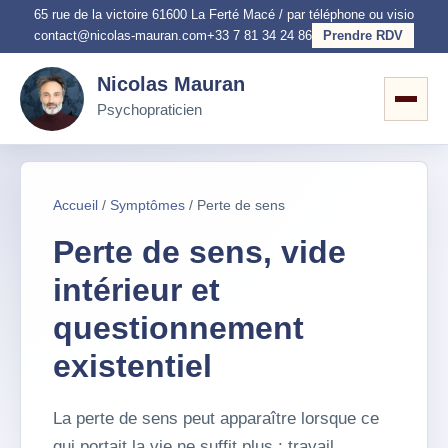
65 rue de la victoire 61600 La Ferté Macé / par téléphone ou visio
contact@nicolas-mauran.com
+33 7 81 34 24 86
Prendre RDV
Nicolas Mauran
Psychopraticien
Accueil
/
Symptômes
/ Perte de sens
Perte de sens, vide
intérieur et
questionnement
existentiel
La perte de sens peut apparaître lorsque ce
qui portait la vie ne suffit plus : travail,